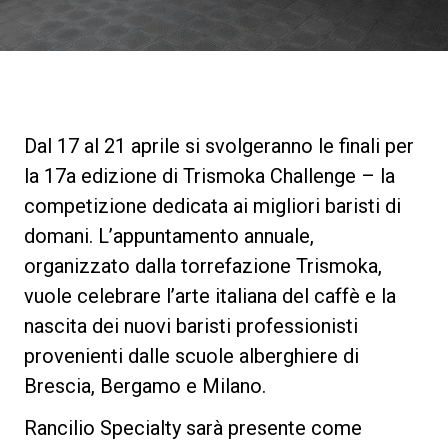
News
La nostra storia
Dal 17 al 21 aprile si svolgeranno le finali per
I nostri Lab
la 17a edizione di Trismoka Challenge – la
competizione dedicata ai migliori baristi di
Sostenibilità
domani. L’appuntamento annuale,
organizzato dalla torrefazione Trismoka,
vuole celebrare l’arte italiana del caffè e la
Connect
nascita dei nuovi baristi professionisti
provenienti dalle scuole alberghiere di
Contattaci
Brescia, Bergamo e Milano.
Rancilio Specialty sarà presente come