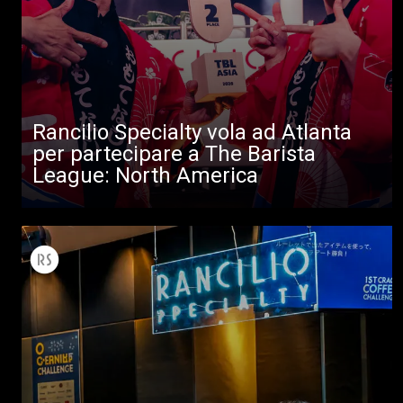
Rancilio Specialty vola ad Atlanta
Tutti
per partecipare a The Barista
League: North America
Prodotti
News
Download
Altro