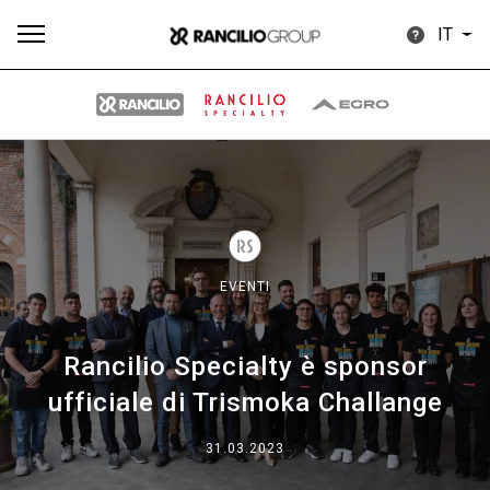
IT
Tutti
Prodotti
News
Download
Altro
EVENTI
Rancilio Specialty è sponsor
Brand
ufficiale di Trismoka Challange
Il gruppo
31.03.2023