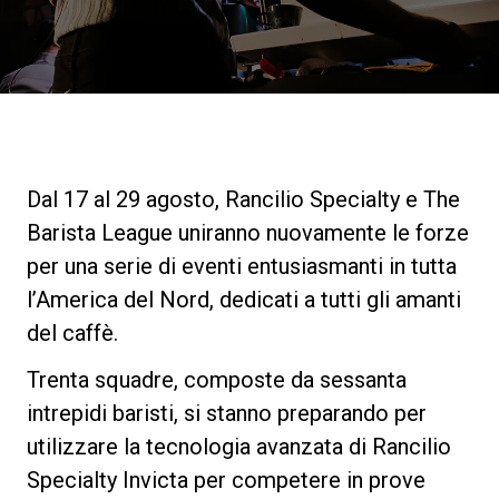
News
La nostra storia
I nostri Lab
Dal 17 al 29 agosto, Rancilio Specialty e The
Barista League uniranno nuovamente le forze
Sostenibilità
per una serie di eventi entusiasmanti in tutta
l’America del Nord, dedicati a tutti gli amanti
del caffè.
Connect
Trenta squadre, composte da sessanta
intrepidi baristi, si stanno preparando per
Contattaci
utilizzare la tecnologia avanzata di Rancilio
Specialty Invicta per competere in prove