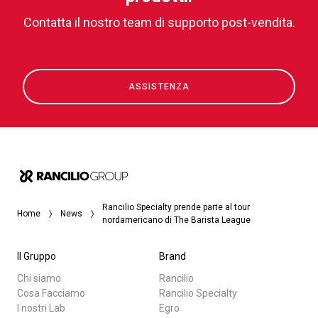
Contatta il nostro team di supporto post-vendita.
ASSISTENZA
Rancilio Specialty prende parte al tour
Home
News
nordamericano di The Barista League
Il Gruppo
Brand
Chi siamo
Rancilio
Cosa Facciamo
Rancilio Specialty
I nostri Lab
Egro