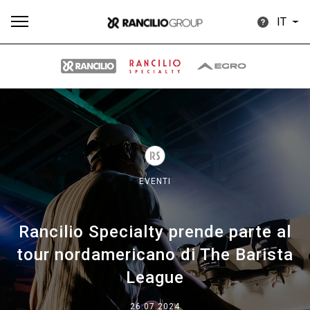
IT
Tutti
Prodotti
News
Download
Altro
EVENTI
Rancilio Specialty prende parte al
Brand
tour nordamericano di The Barista
League
Il gruppo
26.07.2024