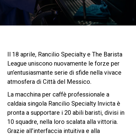
News
La nostra storia
I nostri Lab
Il 18 aprile, Rancilio Specialty e The Barista
League uniscono nuovamente le forze per
Sostenibilità
un’entusiasmante serie di sfide nella vivace
atmosfera di Città del Messico.
Connect
La macchina per caffè professionale a
caldaia singola Rancilio Specialty Invicta è
pronta a supportare i 20 abili baristi, divisi in
Contattaci
10 squadre, nella loro scalata alla vittoria.
Grazie all’interfaccia intuitiva e alla