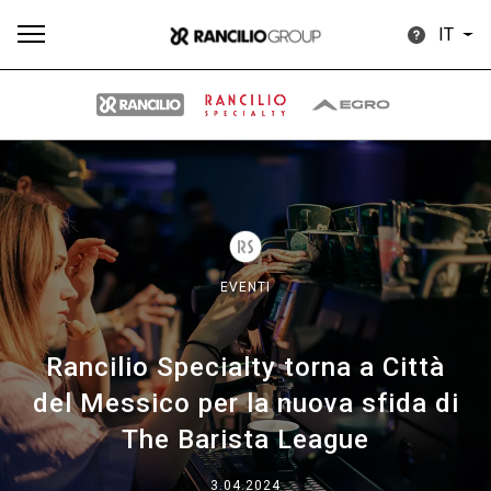
IT
Tutti
Prodotti
News
Download
Altro
EVENTI
Rancilio Specialty torna a Città
Brand
del Messico per la nuova sfida di
The Barista League
Il gruppo
3.04.2024