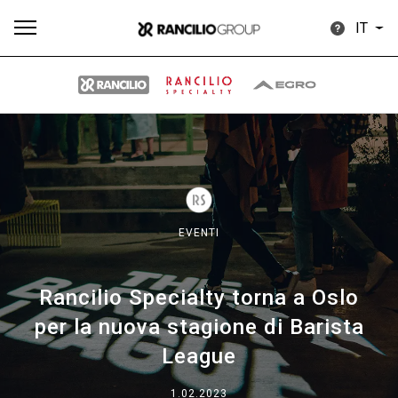
IT
Tutti
Prodotti
News
Download
Altro
EVENTI
Rancilio Specialty torna a Oslo
Brand
per la nuova stagione di Barista
League
Il gruppo
1.02.2023