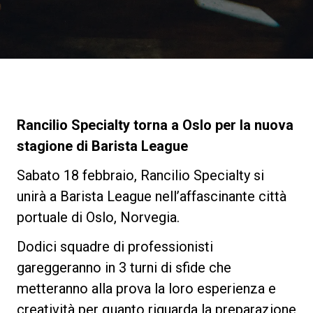
News
La nostra storia
I nostri Lab
Rancilio Specialty torna a Oslo per la nuova
stagione di Barista League
Sostenibilità
Sabato 18 febbraio, Rancilio Specialty si
unirà a Barista League nell’affascinante città
Connect
portuale di Oslo, Norvegia.
Dodici squadre di professionisti
Contattaci
gareggeranno in 3 turni di sfide che
metteranno alla prova la loro esperienza e
creatività per quanto riguarda la preparazione