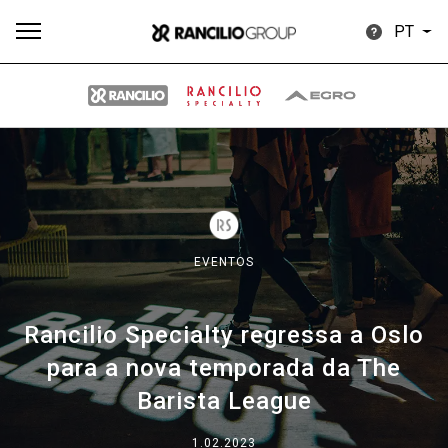
PT
Todos
Produtos
Notícias
Descarregar
Mais
EVENTOS
Rancilio Specialty regressa a Oslo
Our brands
para a nova temporada da The
Barista League
Group
1.02.2023