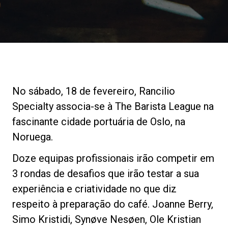
Notícias
História
Nossos laboratórios
No sábado, 18 de fevereiro, Rancilio
Specialty associa-se à The Barista League na
Sustentabilidade
fascinante cidade portuária de Oslo, na
Noruega.
Connect
Doze equipas profissionais irão competir em
3 rondas de desafios que irão testar a sua
experiência e criatividade no que diz
Contacte-nos
respeito à preparação do café. Joanne Berry,
Simo Kristidi, Synøve Nesøen, Ole Kristian