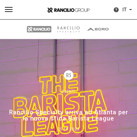
IT
Tutti
Prodotti
News
Download
Altro
EVENTI
Brand
Rancilio Specialty arriva ad Atlanta per
la nuova sfida Barista League
Il gruppo
25.10.2023