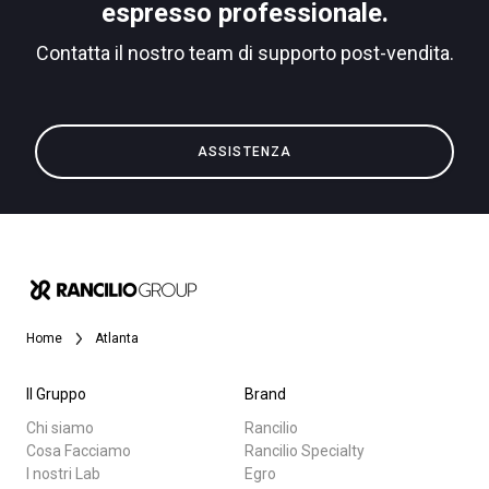
espresso professionale.
Contatta il nostro team di supporto post-vendita.
Privacy Policy
Tutti
ASSISTENZA
Prodotti
News
Download
Altro
Home
Atlanta
Il Gruppo
Brand
Chi siamo
Rancilio
Cosa Facciamo
Rancilio Specialty
I nostri Lab
Egro