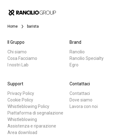
News
Home
barista
La nostra storia
Il Gruppo
Brand
I nostri Lab
Chi siamo
Rancilio
Cosa Facciamo
Rancilio Specialty
I nostri Lab
Egro
Tutti
Sostenibilità
Prodotti
Support
Contattaci
Connect
Privacy Policy
Contattaci
News
Cookie Policy
Dove siamo
Whistleblowing Policy
Lavora con noi
Download
Piattaforma di segnalazione
Contattaci
Whistleblowing
Altro
Assistenza e riparazione
Area download