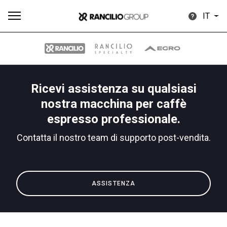
IT
Ricevi assistenza su qualsiasi
Tutti
Prodotti
News
Download
Altro
nostra macchina per caffè
espresso professionale.
Contatta il nostro team di supporto post-vendita.
Brand
ASSISTENZA
Il gruppo