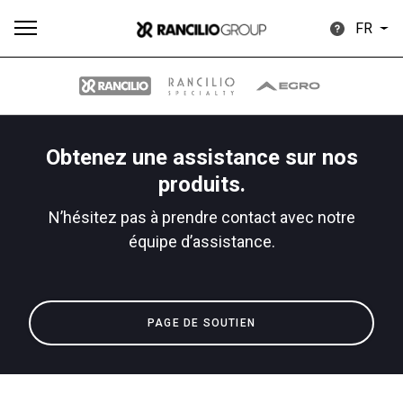
FR
Obtenez une assistance sur nos
Plus
produits.
Toutes
Produits
Nouvelles
Télécharger
de
N’hésitez pas à prendre contact avec notre
équipe d’assistance.
Our brands
PAGE DE SOUTIEN
Group