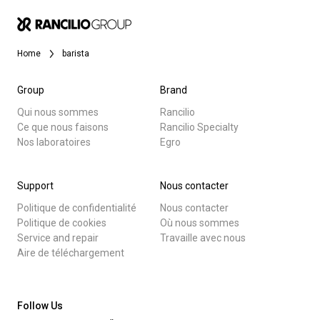
News
Home
barista
Histoire
Group
Brand
Qui nous sommes
Rancilio
Ce que nous faisons
Rancilio Specialty
Nos laboratoires
Toutes
Nos laboratoires
Egro
Produits
Durabilité
Support
Nous contacter
Nouvelles
Politique de confidentialité
Nous contacter
Télécharger
Politique de cookies
Où nous sommes
Connect
Service and repair
Travaille avec nous
Plus de
Aire de téléchargement
Nous contacter
Follow Us