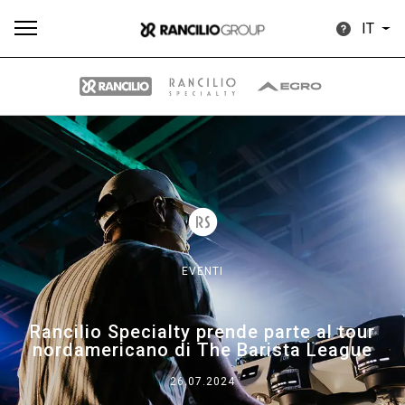
IT
Tutti
Prodotti
News
Download
Altro
EVENTI
Brand
Rancilio Specialty prende parte al tour
nordamericano di The Barista League
Il gruppo
26.07.2024