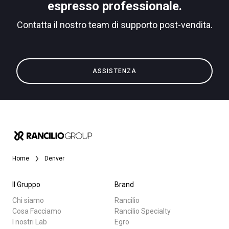
espresso professionale.
Contatta il nostro team di supporto post-vendita.
Privacy Policy
Tutti
ASSISTENZA
Prodotti
News
Download
Altro
Home
Denver
Il Gruppo
Brand
Chi siamo
Rancilio
Cosa Facciamo
Rancilio Specialty
I nostri Lab
Egro