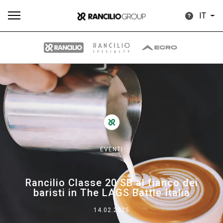
IT
Tutti
Prodotti
News
Download
Altro
EVENTI
Brand
Rancilio Classe 20 SB al fianco dei
baristi in The LAGS Battle Italia
Il gruppo
14.02.2025