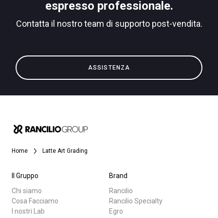
espresso professionale.
Contatta il nostro team di supporto post-vendita.
Privacy Policy
Tutti
ASSISTENZA
Prodotti
News
Download
Altro
Home
Latte Art Grading
Il Gruppo
Brand
Chi siamo
Rancilio
Cosa Facciamo
Rancilio Specialty
I nostri Lab
Egro