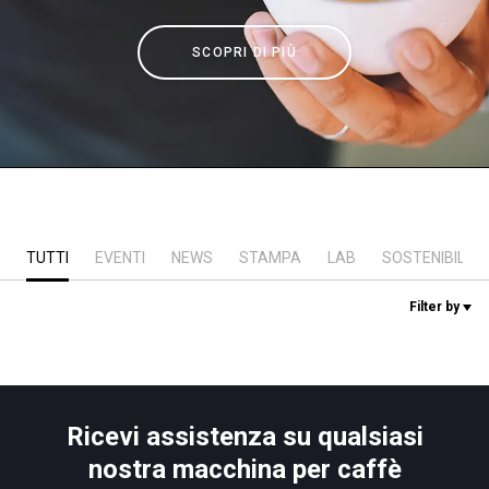
News
SCOPRI DI PIÙ
La nostra storia
I nostri Lab
Sostenibilità
TUTTI
EVENTI
NEWS
STAMPA
LAB
SOSTENIBILITÀ
Filter by
Connect
Contattaci
Ricevi assistenza su qualsiasi
nostra macchina per caffè