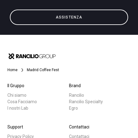
ASSISTENZA
Tutti
Privacy Policy
Prodotti
News
Download
Home
Madrid Coffee Fest
Altro
Il Gruppo
Brand
Chi siamo
Rancilio
Cosa Facciamo
Rancilio Specialty
I nostri Lab
Egro
Support
Contattaci
Privacy Policy
Contattaci