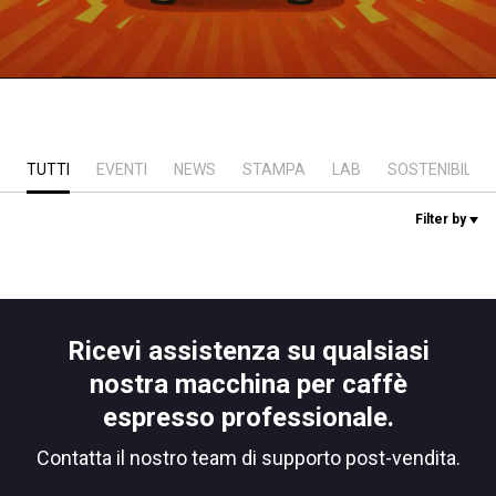
News
La nostra storia
TUTTI
EVENTI
NEWS
STAMPA
LAB
SOSTENIBILITÀ
I nostri Lab
Filter by
Sostenibilità
Connect
Ricevi assistenza su qualsiasi
nostra macchina per caffè
Contattaci
espresso professionale.
Contatta il nostro team di supporto post-vendita.