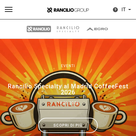
IT
Tutti
Prodotti
News
Download
Altro
EVENTI
Rancilio Specialty al Madrid CoffeeFest
2026
Brand
14.01.2026
Il gruppo
SCOPRI DI PIÙ