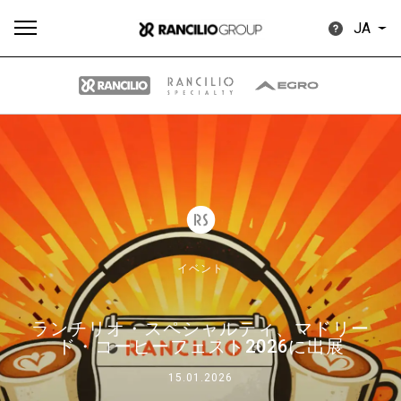
JA
す
もっ
製品
ニュ
ダウン
べ
と見
情報
ース
ロード
て
る
イベント
ランチリオ・スペシャルティ、マドリー
Our brands
ド・コーヒーフェスト2026に出展
15.01.2026
グループ