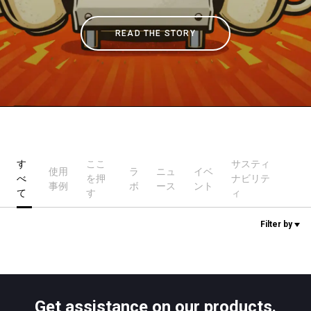
READ THE STORY
ニュース
歴史
研究室紹介
す
ここ
サスティ
使用
ラ
ニュ
イベ
べ
を押
ナビリテ
サスティナビリティ
事例
ボ
ース
ント
て
す
ィ
Filter by
接続
お問い合わせ
Get assistance on our products.