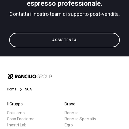
espresso professionale.
Contatta il nostro team di supporto post-vendita.
Privacy Policy
Tutti
ASSISTENZA
Prodotti
News
Download
Altro
Home
SCA
Il Gruppo
Brand
Chi siamo
Rancilio
Cosa Facciamo
Rancilio Specialty
I nostri Lab
Egro