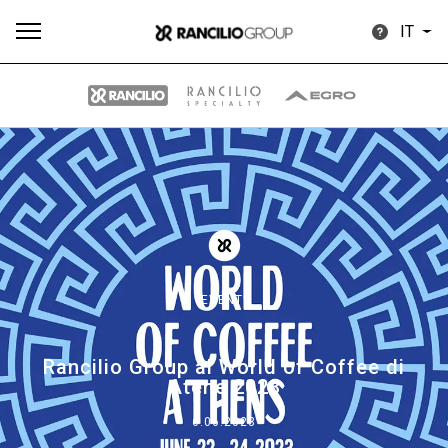
IT
Tutti
Prodotti
News
Download
Altro
EVENTI
Brand
Rancilio Group al World of Coffee di
Atene 2023
Il gruppo
6.06.2023