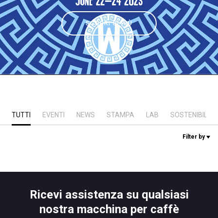
News
SCOPRI DI PIÙ
La nostra storia
I nostri Lab
Sostenibilità
TUTTI
EVENTI
NEWS
STAMPA
LAB
SOSTENIBILITÀ
Filter by
Connect
Contattaci
Ricevi assistenza su qualsiasi
nostra macchina per caffè