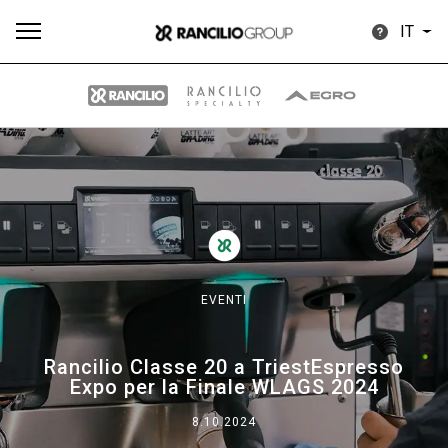
IT
Tutti
Prodotti
News
Download
Altro
EVENTI
Brand
Rancilio Classe 20 a TriestEspresso
Expo per la Finale WLAGS 2024
Il gruppo
8.10.2024