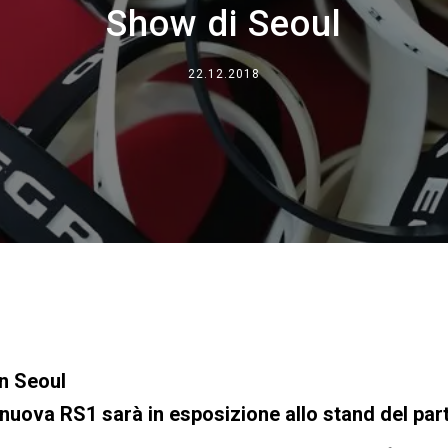
Show di Seoul
Dove siamo
Lavora con noi
22.12.2018
in Seoul
a nuova RS1 sarà in esposizione allo stand del par