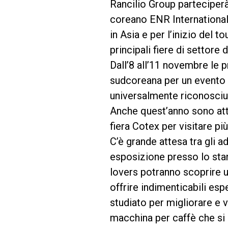
Rancilio Group parteciperà
coreano ENR International.
Follow Us
in Asia e per l’inizio del t
principali fiere di settore 
Dall’8 all’11 novembre le p
sudcoreana per un evento c
universalmente riconosciut
Anche quest’anno sono attes
fiera Cotex per visitare pi
C’è grande attesa tra gli a
esposizione presso lo stand
lovers potranno scoprire u
offrire indimenticabili es
studiato per migliorare e v
macchina per caffè che si 