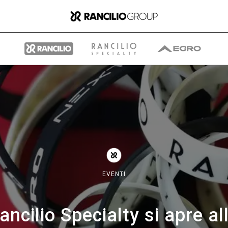
Il gruppo
Chi siamo
EVENTI
Cosa Facciamo
Rancilio Specialty si apre a