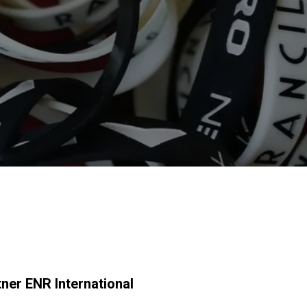
I nostri Lab
Sostenibilità
Connect
Contattaci
tner ENR International