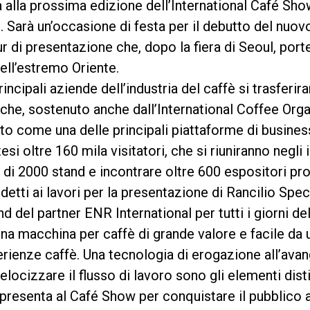
 alla prossima edizione dell’International Café Show
 Sarà un’occasione di festa per il debutto del nuov
our di presentazione che, dopo la fiera di Seoul, port
Privacy Policy
dell’estremo Oriente.
rincipali aziende dell’industria del caffè si trasferi
he, sostenuto anche dall’International Coffee Orga
o come una delle principali piattaforme di business
i oltre 160 mila visitatori, che si riuniranno negli
ù di 2000 stand e incontrare oltre 600 espositori pr
ddetti ai lavori per la presentazione di Rancilio Spe
 del partner ENR International per tutti i giorni dell
na macchina per caffè di grande valore e facile da 
perienze caffè. Una tecnologia di erogazione all’ava
elocizzare il flusso di lavoro sono gli elementi dist
presenta al Café Show per conquistare il pubblico a