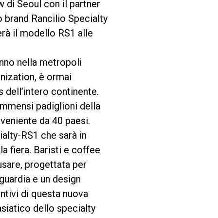
 di Seoul con il partner
o brand Rancilio Specialty
erà il modello RS1 alle
ranno nella metropoli
nization, è ormai
 dell’intero continente.
 immensi padiglioni della
oveniente da 40 paesi.
cialty-RS1 che sarà in
a fiera. Baristi e coffee
usare, progettata per
nguardia e un design
intivi di questa nuova
siatico dello specialty