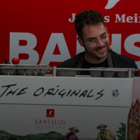
i
News