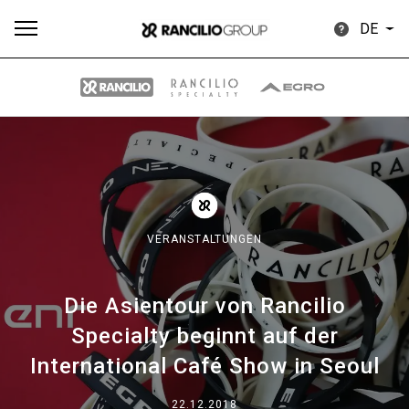
DE
Alle
Produkte
Nachrichten
Herunterladen
Me
VERANSTALTUNGEN
Die Asientour von Rancilio
Our brands
Specialty beginnt auf der
International Café Show in Seoul
Gruppe
22.12.2018