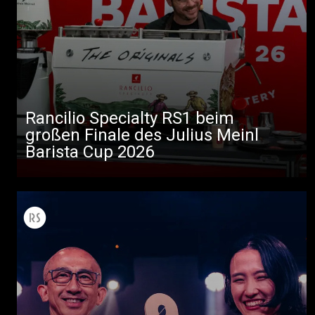
Rancilio Specialty RS1 beim
großen Finale des Julius Meinl
Alle
Barista Cup 2026
Produkte
Nachrichten
Herunterladen
Mehr