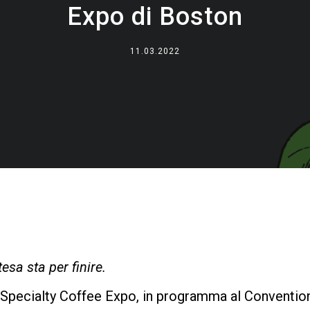
Expo di Boston
Dove siamo
Lavora con noi
11.03.2022
esa sta per finire.
 Specialty Coffee Expo, in programma al Convention