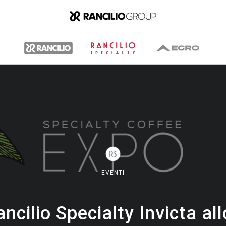
Il gruppo
Chi siamo
EVENTI
Cosa Facciamo
ancilio Specialty Invicta al