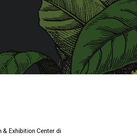
I nostri Lab
Sostenibilità
Connect
Contattaci
 & Exhibition Center di