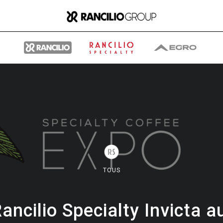
Group
Qui nous sommes
TOUS
Ce que nous faisons
ancilio Specialty Invicta a