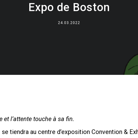
Expo de Boston
Où nous sommes
Travaille avec nous
24.03.2022
t l’attente touche à sa fin.
 se tiendra au centre d’exposition Convention & Ex