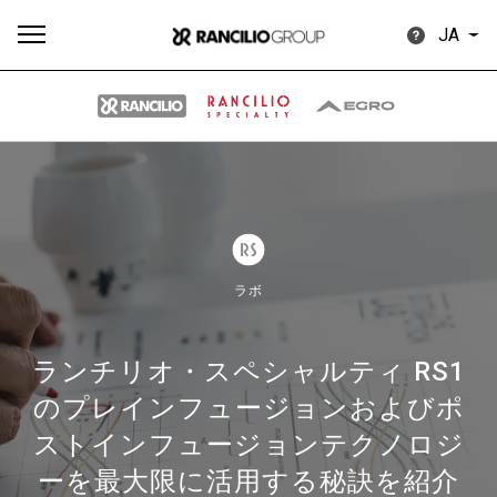
JA
す
もっ
製品
ニュ
ダウン
べ
と見
情報
ース
ロード
て
る
ラボ
ランチリオ・スペシャルティ RS1
のプレインフュージョンおよびポ
Our brands
ストインフュージョンテクノロジ
ーを最大限に活用する秘訣を紹介
グループ