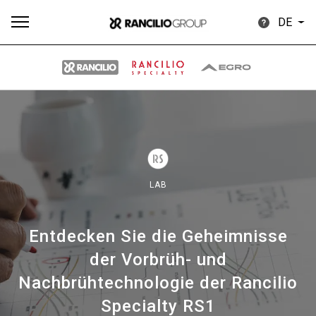
DE
Alle
Produkte
Nachrichten
Herunterladen
Me
LAB
Entdecken Sie die Geheimnisse
Our brands
der Vorbrüh- und
Nachbrühtechnologie der Rancilio
Gruppe
Specialty RS1