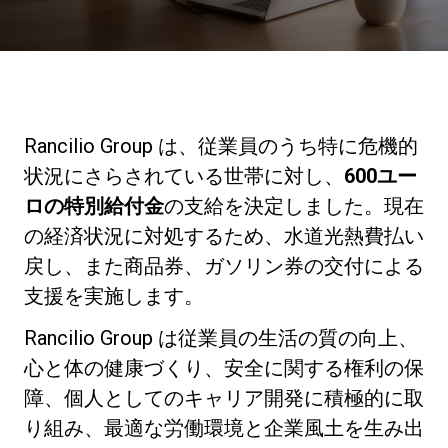
ニュース
歴史
Rancilio Group は、従業員のうち特に危機的
状況にさらされている世帯に対し、
600ユー
研究室紹介
ロの特別給付金
の支給を決定しました。現在
の経済状況に対処するため、水道光熱費払い
戻し、また商品券、ガソリン券の交付による
サスティナビリティ
支援を実施します。
Rancilio Group は従業員の生活の質の向上、
接続
心と体の健康づくり、安全に関する権利の保
障、個人としてのキャリア開発に積極的に取
お問い合わせ
り組み、最適な労働環境と企業風土を生み出