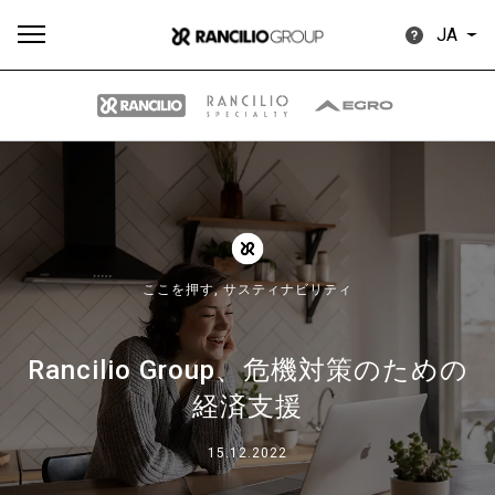
JA
す
もっ
製品
ニュ
ダウン
べ
と見
情報
ース
ロード
て
る
ここを押す,
サスティナビリティ
Rancilio Group、危機対策のための
経済支援
Our brands
15.12.2022
グループ