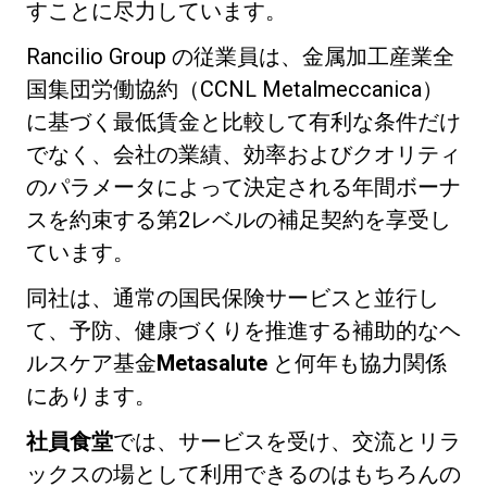
すことに尽力しています。
Rancilio Group の従業員は、金属加工産業全
国集団労働協約（CCNL Metalmeccanica）
に基づく最低賃金と比較して有利な条件だけ
プライバシーポリシー
でなく、会社の業績、効率およびクオリティ
のパラメータによって決定される年間ボーナ
スを約束する第2レベルの補足契約を享受し
ています。
同社は、通常の国民保険サービスと並行し
て、予防、健康づくりを推進する補助的なヘ
ルスケア基金
Metasalute
と何年も協力関係
にあります。
社員食堂
では、サービスを受け、交流とリラ
ックスの場として利用できるのはもちろんの