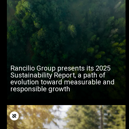
Rancilio Group presents its 2025
Sustainability Report, a path of
すべて
evolution toward measurable and
製品情報
responsible growth
ニュース
ダウンロード
もっと見る