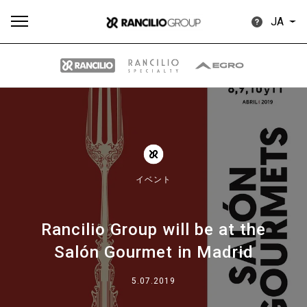
JA
す
もっ
製品
ニュ
ダウン
べ
と見
情報
ース
ロード
て
る
イベント
Rancilio Group will be at the
Salón Gourmet in Madrid
Our brands
5.07.2019
グループ