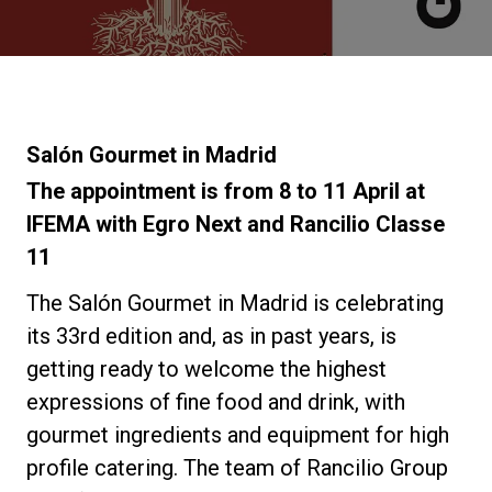
ニュース
歴史
Salón Gourmet in Madrid
The appointment is from 8 to 11 April at
研究室紹介
IFEMA with Egro Next and Rancilio Classe
11
サスティナビリティ
The Salón Gourmet in Madrid is celebrating
its 33rd edition and, as in past years, is
getting ready to welcome the highest
接続
expressions of fine food and drink, with
gourmet ingredients and equipment for high
お問い合わせ
profile catering. The team of Rancilio Group