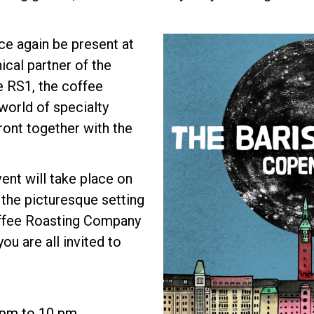
ce again be present at
ical partner of the
e RS1, the coffee
world of specialty
プライバシーポリシー
front together with the
ent will take place on
the picturesque setting
ffee Roasting Company
ou are all invited to
 pm to 10 pm