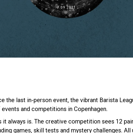
事業について
7.09.2021
所在地
私たちと一緒に働く
ce the last in-person event, the vibrant Barista Le
f events and competitions in Copenhagen.
 it always is. The creative competition sees 12 pai
uding games, skill tests and mystery challenges. All