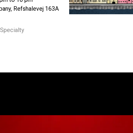
any, Refshalevej 163A
 Specialty