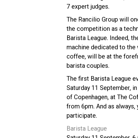
7 expert judges.
The Rancilio Group will on
the competition as a techn
Barista League. Indeed, th
Follow Us
machine dedicated to the 
coffee, will be at the fore
barista couples.
The first Barista League ev
Saturday 11 September, in 
of Copenhagen, at The Co
from 6pm. And as always, y
participate.
Barista League
Saturday 11 September, 6