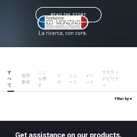
READ THE STORY
ニュース
歴史
研究室紹介
す
ここ
サスティ
使用
ラ
ニュ
イベ
べ
を押
ナビリテ
サスティナビリティ
事例
ボ
ース
ント
て
す
ィ
Filter by
接続
お問い合わせ
Get assistance on our products.