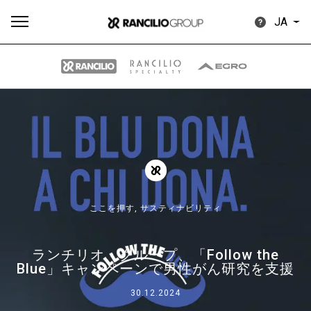
JA
す
もっ
製品
ニュ
ダウン
べ
と見
情報
ース
ロード
て
る
ここを押す,
サスティナビリティ
ランチリオ・グループ、「Follow the
Our brands
Blue」キャンペーンで男性がん研究を支援
30.12.2024
グループ