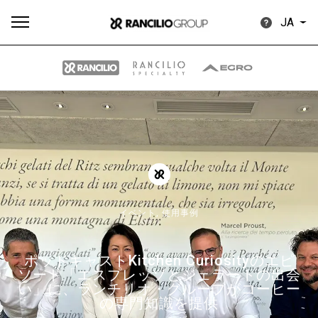
JA
す
もっ
製品
ニュ
ダウン
べ
と見
情報
ース
ロード
て
る
イベント,
使用事例
ポッドキャストKitchen Curiosityのエピ
Our brands
ソード「エスプレッソとジェラートの出会
い」に、ランチリオ・グループがコーヒー
の専門知識を提供
グループ