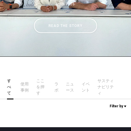
6.10.2025
ニュース
READ THE STORY
歴史
研究室紹介
サスティナビリティ
す
ここ
サスティ
使用
ラ
ニュ
イベ
べ
を押
ナビリテ
事例
ボ
ース
ント
て
す
ィ
接続
Filter by
お問い合わせ