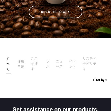
READ THE STORY
ニュース
歴史
研究室紹介
す
ここ
サスティ
使用
ラ
ニュ
イベ
べ
を押
ナビリテ
サスティナビリティ
事例
ボ
ース
ント
て
す
ィ
Filter by
接続
お問い合わせ
Get assistance on our products.