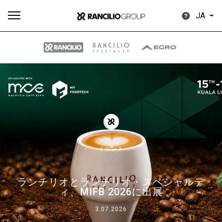
JA
す
もっ
製品
ニュ
ダウン
べ
と見
情報
ース
ロード
て
る
イベント
ランチリオとランチリオ・スペシャルテ
Our brands
ィ、MIFB 2026に出展
3.07.2026
グループ