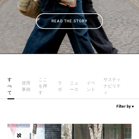
ニュース
READ THE STORY
歴史
研究室紹介
す
ここ
サスティ
使用
ラ
ニュ
イベ
サスティナビリティ
べ
を押
ナビリテ
事例
ボ
ース
ント
て
す
ィ
接続
Filter by
お問い合わせ