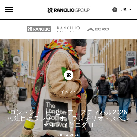
JA
す
もっ
製品
ニュ
ダウン
べ
と見
情報
ース
ロード
て
る
イベント
ロンドン・コーヒーフェスティバル2026
Our brands
の注目はランチリオ、ランチリオ・スペシ
ャルティとエグロ
グループ
28.04.2026