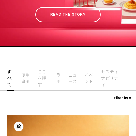
READ THE STORY
ニュース
歴史
研究室紹介
す
ここ
サスティ
使用
ラ
ニュ
イベ
べ
を押
ナビリテ
サスティナビリティ
事例
ボ
ース
ント
て
す
ィ
Filter by
接続
お問い合わせ