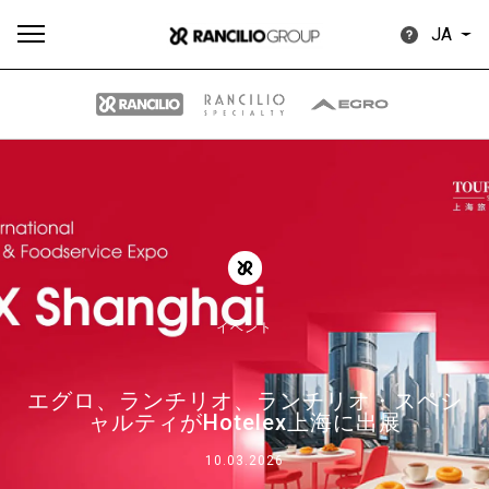
JA
す
もっ
製品
ニュ
ダウン
べ
と見
情報
ース
ロード
て
る
イベント
エグロ、ランチリオ、ランチリオ・スペシ
Our brands
ャルティがHotelex上海に出展
10.03.2026
グループ