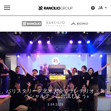
JA
す
もっ
製品
ニュ
ダウン
べ
と見
情報
ース
ロード
て
る
イベント
バリスタリーグ北米大会でランチリオ・ス
Our brands
ペシャルティに合流しよう
3.09.2025
グループ