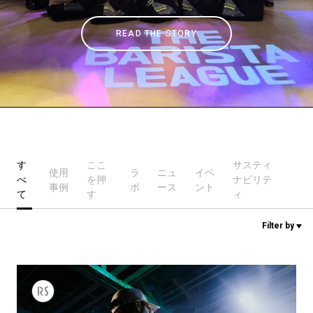
READ THE STORY
ニュース
歴史
研究室紹介
す
ここ
サスティ
使用
ラ
ニュ
イベ
べ
を押
ナビリテ
サスティナビリティ
事例
ボ
ース
ント
て
す
ィ
Filter by
接続
お問い合わせ