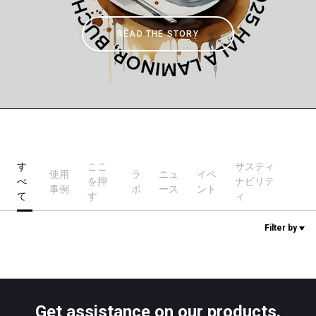
READ THE STORY
ニュース
歴史
研究室紹介
す
ここ
サスティ
使用
ラ
ニュ
イベ
べ
を押
ナビリテ
サスティナビリティ
事例
ボ
ース
ント
て
す
ィ
Filter by
接続
お問い合わせ
Get assistance on our products.