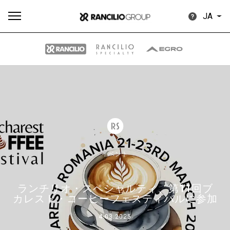
JA
す
もっ
製品
ニュ
ダウン
べ
と見
情報
ース
ロード
て
る
イベント
ランチリオ・スペシャルティ、第11回ブ
Our brands
カレスト・コーヒーフェスティバルに参加
4.03.2025
グループ