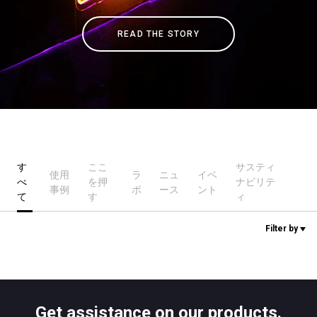
READ THE STORY
ニュース
歴史
研究室紹介
す
ここ
サスティ
使用
ラ
ニュ
イベ
べ
を押
ナビリテ
サスティナビリティ
事例
ボ
ース
ント
て
す
ィ
Filter by
接続
お問い合わせ
Get assistance on our products.