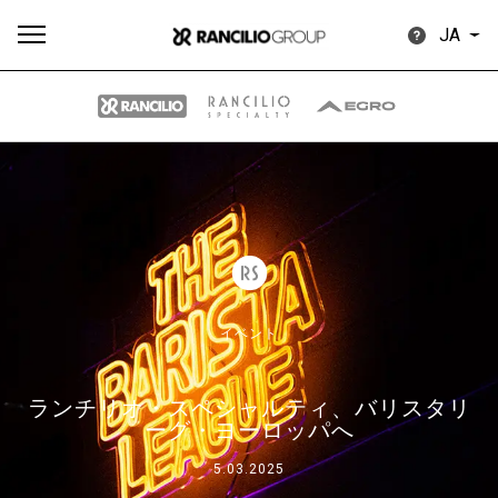
JA
す
もっ
製品
ニュ
ダウン
べ
と見
情報
ース
ロード
て
る
イベント
ランチリオ・スペシャルティ、バリスタリ
Our brands
ーグ・ヨーロッパへ
5.03.2025
グループ