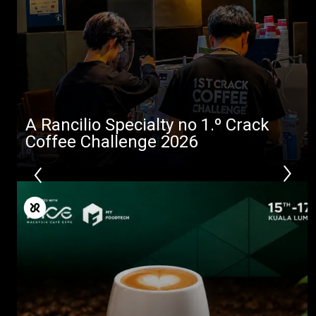
Todos
Produtos
A Rancilio Specialty no 1.º Crack
Coffee Challenge 2026
Notícias
Descarregar
Mais