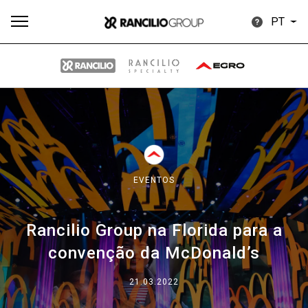
PT
Todos
Produtos
Notícias
Descarregar
Mais
EVENTOS
Rancilio Group na Florida para a
Our brands
convenção da McDonald’s
Group
21.03.2022