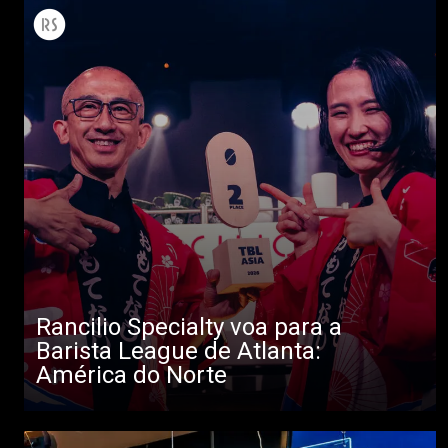
Todos
Produtos
Rancilio Specialty voa para a
Barista League de Atlanta:
Notícias
América do Norte
Descarregar
Mais