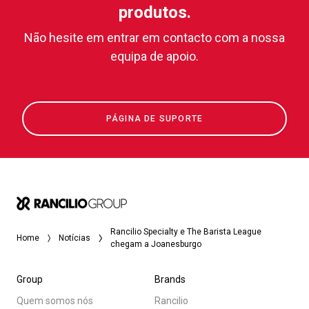
produtos.
Não hesite em entrar em contacto com a nossa
equipa de apoio.
PÁGINA DE SUPORTE
Rancilio Specialty e The Barista League
Home
Notícias
chegam a Joanesburgo
Group
Brands
Quem somos nós
Rancilio