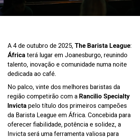
Notícias
História
A 4 de outubro de 2025,
The Barista League
:
Nossos laboratórios
África
terá lugar em Joanesburgo, reunindo
talento, inovação e comunidade numa noite
Sustentabilidade
dedicada ao café.
No palco, vinte dos melhores baristas da
Connect
região competirão com a
Rancilio Specialty
Invicta
pelo título dos primeiros campeões
da Barista League em África. Concebida para
Contacte-nos
oferecer fiabilidade, potência e solidez, a
Invicta será uma ferramenta valiosa para