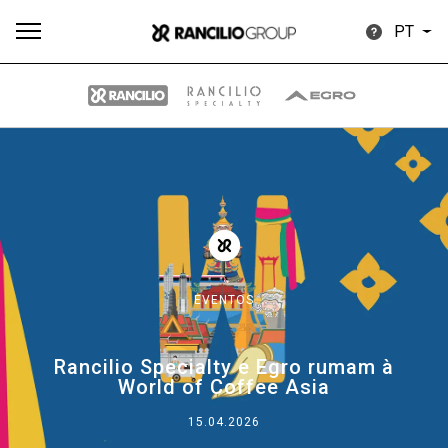
PT
Todos
Produtos
Notícias
Descarregar
Mais
EVENTOS
Our brands
Rancilio Specialty e Egro rumam à
World of Coffee Asia
Group
15.04.2026