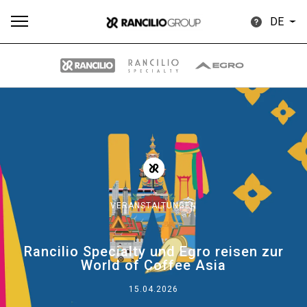
DE
Alle
Produkte
Nachrichten
Herunterladen
Me
VERANSTALTUNGEN
Our brands
Rancilio Specialty und Egro reisen zur
World of Coffee Asia
Gruppe
15.04.2026