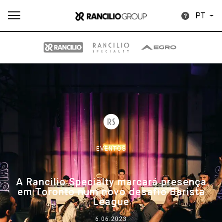
PT
Todos
Produtos
Notícias
Descarregar
Mais
EVENTOS
Our brands
A Rancilio Specialty marcará presença
em Toronto num novo desafio Barista
Group
League
6.06.2023