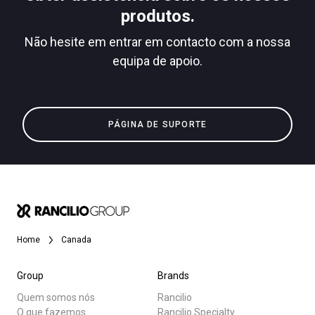
produtos.
Não hesite em entrar em contacto com a nossa
equipa de apoio.
Política de Privacidade
Todos
Produtos
PÁGINA DE SUPORTE
Notícias
Descarregar
Mais
Home
Canada
Group
Brands
Quem somos nós
Rancilio
O que fazemos
Rancilio Specialty