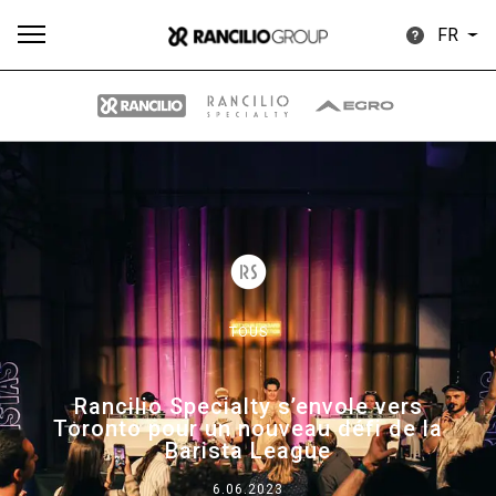
FR
Plus
Toutes
Produits
Nouvelles
Télécharger
de
TOUS
Our brands
Rancilio Specialty s’envole vers
Toronto pour un nouveau défi de la
Barista League
Group
6.06.2023