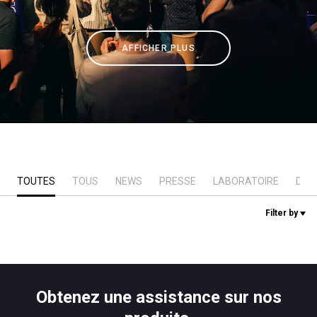
News
AFFICHER PLUS
Histoire
Nos laboratoires
Durabilité
TOUTES
TOUS
NEWS
PRESSE
LABORATOIRE
DUR
Filter by
Connect
Nous contacter
Obtenez une assistance sur nos