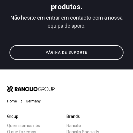
produtos.
Não hesite em entrar em contacto com a nossa
equipa de apoio.
Política de Privacidade
Todos
Produtos
PÁGINA DE SUPORTE
Notícias
Descarregar
Mais
Home
Germany
Group
Brands
Quem somos nós
Rancilio
O que fazemos
Rancilio Specialty