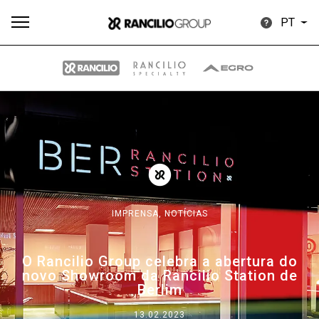
PT
Todos
Produtos
Notícias
Descarregar
Mais
IMPRENSA,
NOTÍCIAS
Our brands
O Rancilio Group celebra a abertura do
novo Showroom da Rancilio Station de
Group
Berlim
13.02.2023