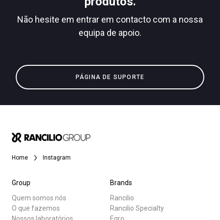
produtos.
Não hesite em entrar em contacto com a nossa
equipa de apoio.
Todos
Política de Privacidade
Produtos
PÁGINA DE SUPORTE
Notícias
Descarregar
Mais
Home
Instagram
Group
Brands
Quem somos nós
Rancilio
O que fazemos
Rancilio Specialty
Nossos laboratórios
Egro