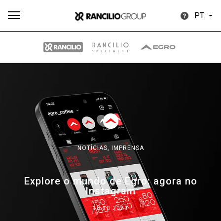
PT
Todos
Produtos
Notícias
Descarregar
Mais
NOTÍCIAS,
IMPRENSA
Our brands
Explore o mundo de Egro: agora no
Instagram
Group
18.10.2023