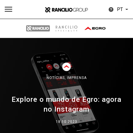
PT
Todos
Produtos
Notícias
Descarregar
Mais
NOTÍCIAS,
IMPRENSA
Explore o mundo de Egro: agora
Our brands
no Instagram
Group
18.10.2023