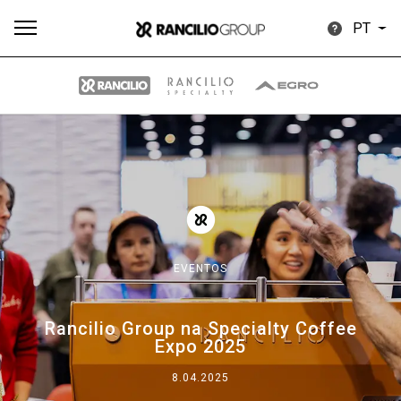
PT
Todos
Produtos
Notícias
Descarregar
Mais
EVENTOS
Our brands
Rancilio Group na Specialty Coffee
Expo 2025
Group
8.04.2025