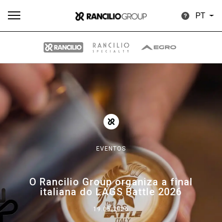
PT
Todos
Produtos
Notícias
Descarregar
Mais
EVENTOS
Our brands
O Rancilio Group organiza a final
italiana do LAGS Battle 2026
Group
19.05.2026