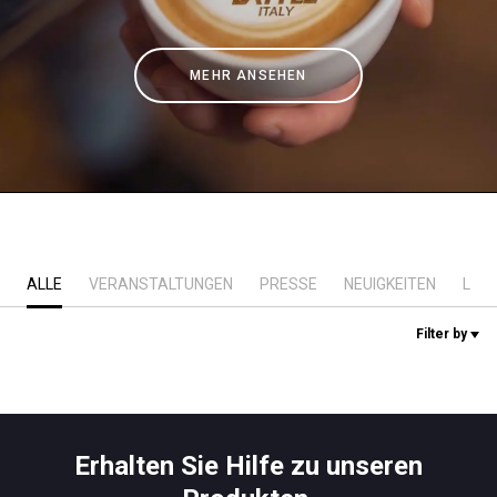
Nachrichten
MEHR ANSEHEN
Geschichte
Unsere Labore
Nachhaltigkeit
ALLE
VERANSTALTUNGEN
PRESSE
NEUIGKEITEN
LAB
Connect
Filter by
Kontaktieren Sie uns
Erhalten Sie Hilfe zu unseren