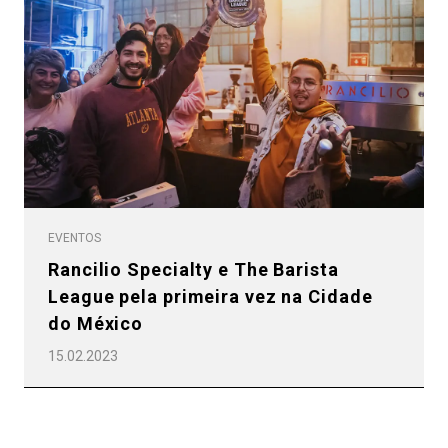
Todos
Produtos
Notícias
EVENTOS
Rancilio Specialty e The Barista
Descarregar
League pela primeira vez na Cidade
Mais
do México
15.02.2023