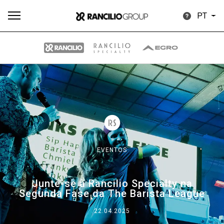
PT
Todos
Produtos
Notícias
Descarregar
Mais
EVENTOS
Our brands
Junte-se à Rancilio Specialty na
Segunda Fase da The Barista League
Group
22.04.2025