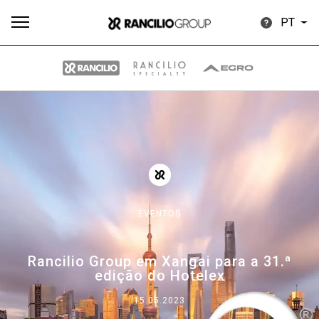
PT
Todos
Produtos
Notícias
Descarregar
Mais
EVENTOS
Our brands
Rancilio Group em Xangai para a 31.ª
edição do Hotelex
Group
15.05.2023