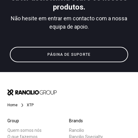
produtos.
Não hesite em entrar em contacto com a nossa
equipa de apoio.
Política de Privacidade
Todos
Produtos
PÁGINA DE SUPORTE
Notícias
Descarregar
Mais
Home
XTP
Group
Brands
Quem somos nós
Rancilio
O que fazemos
Rancilio Specialty