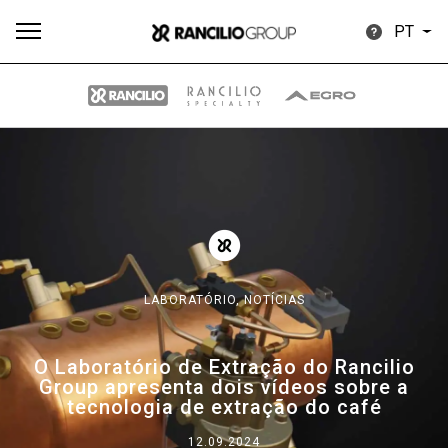
PT
Todos
Produtos
Notícias
Descarregar
Mais
LABORATÓRIO,
NOTÍCIAS
Our brands
O Laboratório de Extração do Rancilio
Group apresenta dois vídeos sobre a
Group
tecnologia de extração do café
12.09.2024