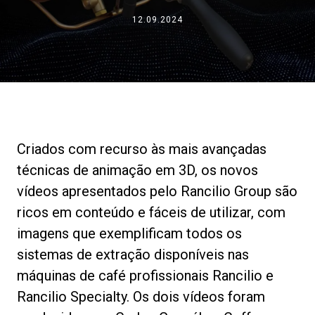
Notícias
12.09.2024
História
Nossos laboratórios
Criados com recurso às mais avançadas
Sustentabilidade
técnicas de animação em 3D, os novos
vídeos apresentados pelo Rancilio Group são
ricos em conteúdo e fáceis de utilizar, com
Connect
imagens que exemplificam todos os
sistemas de extração disponíveis nas
Contacte-nos
máquinas de café profissionais Rancilio e
Rancilio Specialty. Os dois vídeos foram