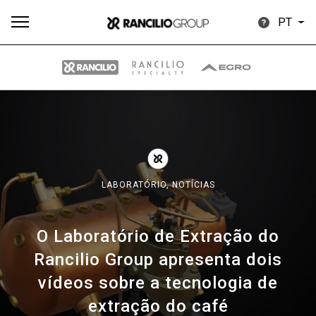
PT
Todos
Produtos
Notícias
Descarregar
Mais
LABORATÓRIO,
NOTÍCIAS
O Laboratório de Extração do
Our brands
Rancilio Group apresenta dois
vídeos sobre a tecnologia de
Group
extração do café