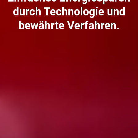
Produkte
durch Technologie und
Nachrichten
bewährte Verfahren.
Herunterladen
Mehr