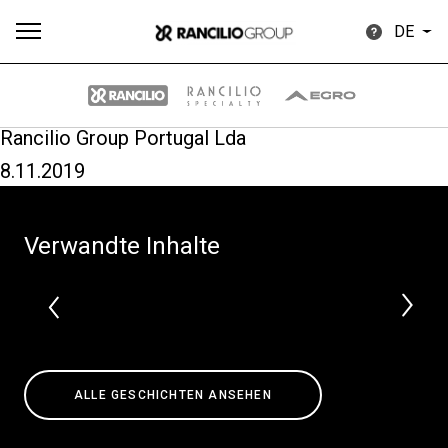
DE
Rancilio Group Portugal Lda
8.11.2019
Alle
Produkte
Nachrichten
Herunterladen
Me
Verwandte Inhalte
Our brands
ALLE GESCHICHTEN ANSEHEN
Gruppe